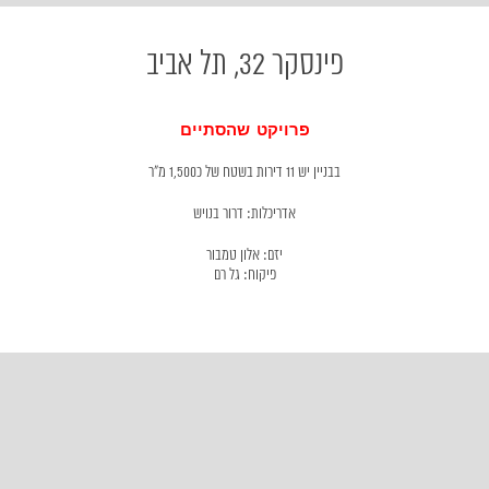
פינסקר 32, תל אביב
פרויקט שהסתיים
בבניין יש 11 דירות בשטח של כ1,500 מ"ר
אדריכלות: דרור בנויש
יזם: אלון טמבור
פיקוח: גל רם