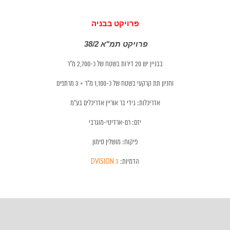
פרויקט בבניה
פרויקט תמ"א 38/2
בבניין יש 20 דירות בשטח של כ-2,700 מ"ר
וחניון תת קרקעי בשטח של כ-1,100 מ"ר + 3 מרתפים
אדריכלות: גידי בר אוריין אדריכלים בע"מ
יזם: רם-ארדיטי-מוגרבי
פיקוח: מושלין סימון
הדמיות:
3 DVISION