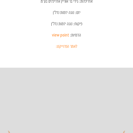
אדריכלות: גידי בר אוריין אדריכלים בע"מ
יזם: נוגה יזמות נדל"ן
פיקוח: נוגה יזמות נדל"ן
הדמיות:
view point
לאתר הפרוייקט: