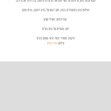
מגורים על הים, 8 וילות על חוף ימה של הרצליה פיתוח. בכל וילה יש בריכה.
הוילות נבנו בסטנדרט גבוה, תוך דגש על בניה ירוקה, ובית חכם.
אדריכלות: אורלי שרם
יזם: מגורים על הים בע"מ
פיקוח: משרדי יגאל זכאי 2000 בע"מ
צילום:
עוזי פורת