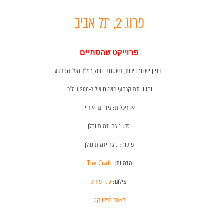
פרוג 2, תל אביב
פרוייקט שהסתיים
בבניין יש 10 דירות, בשטח כ-1,700 מ"ר מעל הקרקע
וחניון תת קרקעי בשטח של כ-1,300 מ"ר.
אדריכלות: גידי בר אוריין
יזם: נוגה יזמות נדלן
פיקוח: נוגה יזמות נדלן
הדמיות:
The Craft
צילום:
עוזי פורת
לאתר הפרויקט