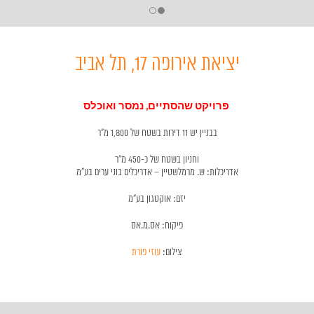
יציאת אירופה 17, תל אביב
פרויקט שהסתיים, נמסר ואוכלס
בבניין יש 11 דירות בשטח של 1,800 מ"ר
וחניון בשטח של כ-450 מ"ר
אדריכלות: ש. מרמלשטיין – אדריכלים בוני ערים בע"מ
יזם: אוקטגון בע"מ
פיקוח: אס.מ.אס
צילום:
עוזי פורת